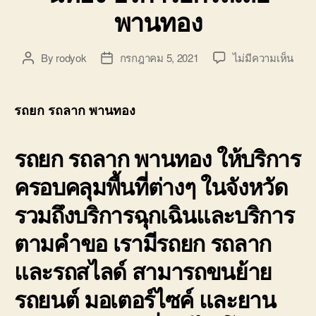
พานทอง
บน
By
rodyok
กรกฎาคม 5, 2021
ไม่มีความเห็น
Post
Post
รถย
author
date
รถ
ลาก
รถยก รถลาก พานทอง
พาน
ศรีร
รถยก รถลาก พานทอง
ให้บริการ
รถ
สไลด
ครอบคลุมพื้นที่ต่างๆ ในจังหวัด
รถ
ย
รวมถึงบริการฉุกเฉินและบริการ
นพา
นทอ
ตามคำขอ เรามีรถยก รถลาก
บริก
ยก
และรถสไลด์ สามารถขนย้าย
รถ
เสีย
รถยนต์ มอเตอร์ไซค์ และยาน
พาน