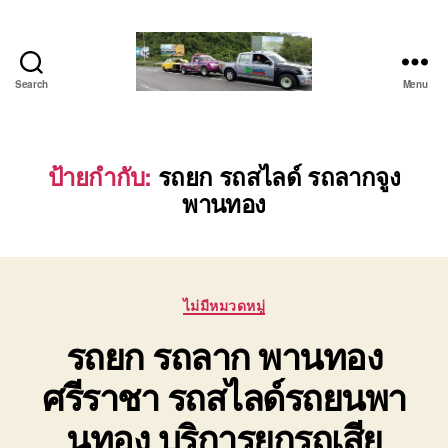
Search
Menu
โต้ง
รถยก
บ่อ
วิน
ป้ายกำกับ:
รถยก รถสไลด์ รถลากจูง
ปาก
พานทอง
ร่วม
ศรีราชา
|
บริการ
รถ
Categories
ไม่มีหมวดหมู่
สไลด์
รถยก รถลาก พานทอง
รถ
เฮี๊ยบ
ศรีราชา รถสไลด์รถยนพา
24
ชม.
นทอง บริการยกรถเสีย