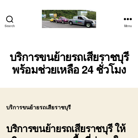
Search
Menu
โต้ง
รถยก
บ่อ
วิน
บริการขนย้ายรถเสียราชบุรี
ปาก
พร้อมช่วยเหลือ 24 ชั่วโมง
ร่วม
ศรีราชา
|
บริการ
รถ
สไลด์
รถ
บริการขนย้ายรถเสียราชบุรี
เฮี๊ยบ
24
บริการขนย้ายรถเสียราชบุรี
ให้
ชม.