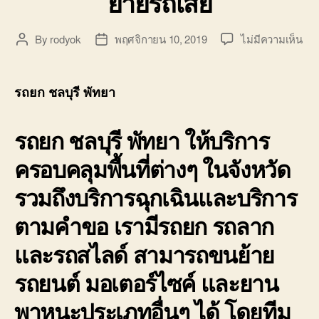
ย้ายรถเสีย
บน
By
rodyok
พฤศจิกายน 10, 2019
ไม่มีความเห็น
Post
Post
รถ
author
date
ชลบุ
พัท
รถยก ชลบุรี พัทยา
ศรี
บ้า
รถยก ชลบุรี พัทยา
ให้บริการ
พนั
มอเ
ครอบคลุมพื้นที่ต่างๆ ในจังหวัด
7
บา
รวมถึงบริการฉุกเฉินและบริการ
แส
ยก
ตามคำขอ เรามีรถยก รถลาก
ย้า
รถ
และรถสไลด์ สามารถขนย้าย
เสีย
รถยนต์ มอเตอร์ไซค์ และยาน
พาหนะประเภทอื่นๆ ได้ โดยทีม