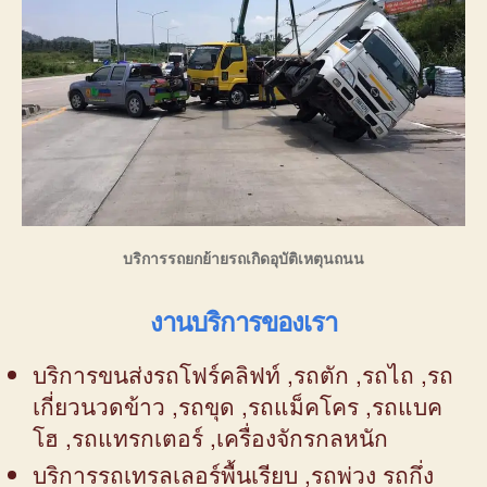
บริการรถยกย้ายรถเกิดอุบัติเหตุนถนน
งานบริการของเรา
บริการขนส่งรถโฟร์คลิฟท์ ,รถตัก ,รถไถ ,รถ
เกี่ยวนวดข้าว ,รถขุด ,รถแม็คโคร ,รถแบค
โฮ ,รถแทรกเตอร์ ,เครื่องจักรกลหนัก
บริการรถเทรลเลอร์พื้นเรียบ ,รถพ่วง รถกึ่ง