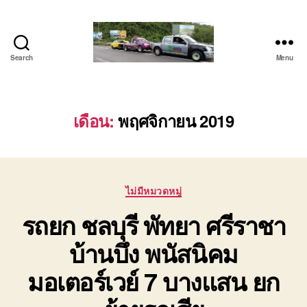
Search
Menu
โต้ง
รถยก
บ่อ
วิน
เดือน:
พฤศจิกายน 2019
ปาก
ร่วม
ศรีราชา
|
Categories
บริการ
ไม่มีหมวดหมู่
รถ
รถยก ชลบุรี พัทยา ศรีราชา
สไลด์
รถ
บ้านบึง พนัสนิคม
เฮี๊ยบ
24
มอเตอร์เวย์ 7 บางแสน ยก
ชม.