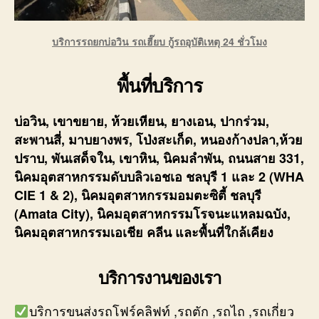
บริการรถยกบ่อวิน รถเฮี๊ยบ กู้รถอุบัติเหตุ 24 ชั่วโมง
พื้นที่บริการ
บ่อวิน, เขาขยาย, ห้วยเหียน, ยางเอน, ปากร่วม,
สะพานสี่, มาบยางพร, โป่งสะเก็ด, หนองก้างปลา,ห้วย
ปราบ, พันเสด็จใน, เขาหิน, นิคมลำพัน, ถนนสาย 331,
นิคมอุตสาหกรรมดับบลิวเอชเอ ชลบุรี 1 และ 2 (WHA
CIE 1 & 2), นิคมอุตสาหกรรมอมตะซิตี้ ชลบุรี
(Amata City), นิคมอุตสาหกรรมโรจนะแหลมฉบัง,
นิคมอุตสาหกรรมเอเชีย คลีน และพื้นที่ใกล้เคียง
บริการงานของเรา
บริการขนส่งรถโฟร์คลิฟท์ ,รถตัก ,รถไถ ,รถเกี่ยว