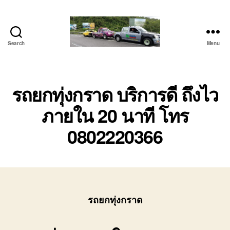
Search
Menu
โต้ง
รถยก
บ่อ
วิน
รถยกทุ่งกราด บริการดี ถึงไว
ปาก
ภายใน 20 นาที โทร
ร่วม
ศรีราชา
0802220366
|
บริการ
รถ
สไลด์
รถ
เฮี๊ยบ
24
รถยกทุ่งกราด
ชม.