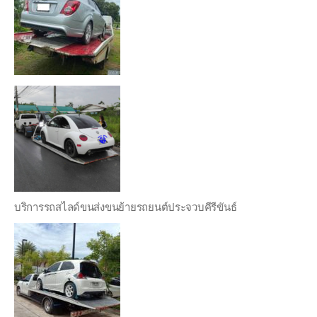
บริการรถสไลด์ขนส่งขนย้ายรถยนต์ประจวบคีรีขันธ์