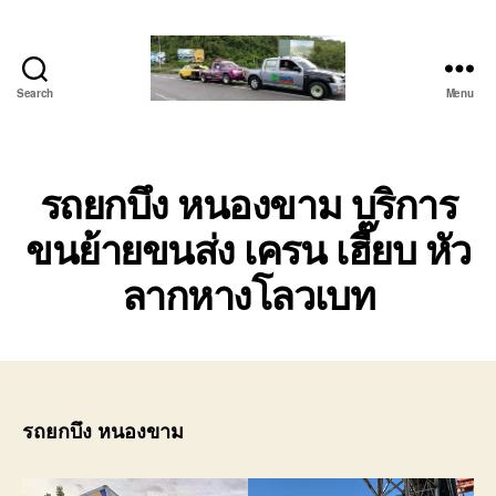
Search
Menu
โต้ง
รถยก
บ่อ
วิน
รถยกบึง หนองขาม บริการ
ปาก
ขนย้ายขนส่ง เครน เฮี๊ยบ หัว
ร่วม
ศรีราชา
ลากหางโลวเบท
|
บริการ
รถ
สไลด์
รถ
เฮี๊ยบ
24
รถยกบึง หนองขาม
ชม.