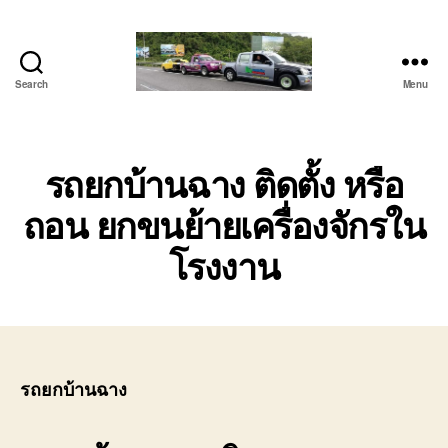
Search
Menu
โต้ง
รถยก
บ่อ
วิน
รถยกบ้านฉาง ติดตั้ง หรือ
ปาก
ถอน ยกขนย้ายเครื่องจักรใน
ร่วม
ศรีราชา
โรงงาน
|
บริการ
รถ
สไลด์
รถ
เฮี๊ยบ
24
รถยกบ้านฉาง
ชม.