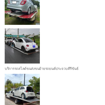
บริการรถสไลด์ขนส่งขนย้ายรถยนต์ประจวบคีรีขันธ์