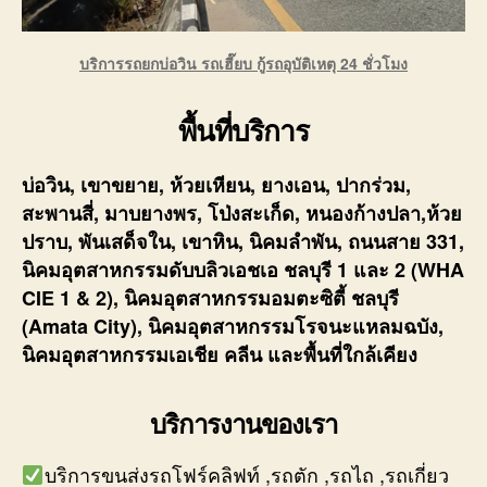
บริการรถยกบ่อวิน รถเฮี๊ยบ กู้รถอุบัติเหตุ 24 ชั่วโมง
พื้นที่บริการ
บ่อวิน, เขาขยาย, ห้วยเหียน, ยางเอน, ปากร่วม,
สะพานสี่, มาบยางพร, โป่งสะเก็ด, หนองก้างปลา,ห้วย
ปราบ, พันเสด็จใน, เขาหิน, นิคมลำพัน, ถนนสาย 331,
นิคมอุตสาหกรรมดับบลิวเอชเอ ชลบุรี 1 และ 2 (WHA
CIE 1 & 2), นิคมอุตสาหกรรมอมตะซิตี้ ชลบุรี
(Amata City), นิคมอุตสาหกรรมโรจนะแหลมฉบัง,
นิคมอุตสาหกรรมเอเชีย คลีน และพื้นที่ใกล้เคียง
บริการงานของเรา
บริการขนส่งรถโฟร์คลิฟท์ ,รถตัก ,รถไถ ,รถเกี่ยว