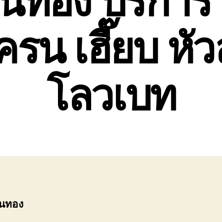
ครน เฮี๊ยบ ห
โลวเบท
่นทอง