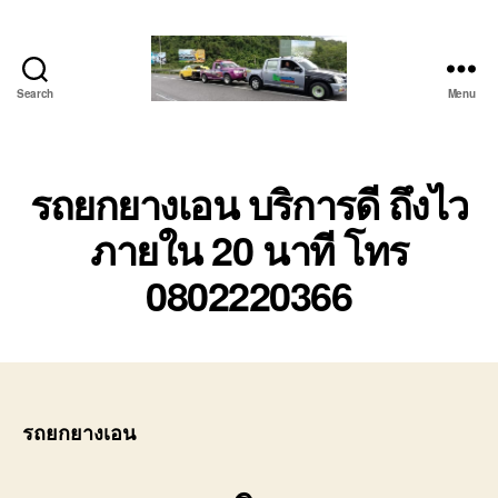
Search
Menu
โต้ง
รถยก
บ่อ
วิน
รถยกยางเอน บริการดี ถึงไว
ปาก
ภายใน 20 นาที โทร
ร่วม
ศรีราชา
0802220366
|
บริการ
รถ
สไลด์
รถ
เฮี๊ยบ
24
รถยกยางเอน
ชม.