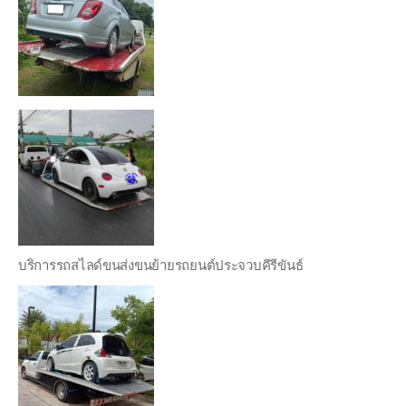
บริการรถสไลด์ขนส่งขนย้ายรถยนต์ประจวบคีรีขันธ์