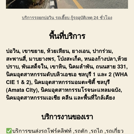
บริการรถยกบ่อวิน รถเฮี๊ยบ กู้รถอุบัติเหตุ 24 ชั่วโมง
พื้นที่บริการ
บ่อวิน, เขาขยาย, ห้วยเหียน, ยางเอน, ปากร่วม,
สะพานสี่, มาบยางพร, โป่งสะเก็ด, หนองก้างปลา,ห้วย
ปราบ, พันเสด็จใน, เขาหิน, นิคมลำพัน, ถนนสาย 331,
นิคมอุตสาหกรรมดับบลิวเอชเอ ชลบุรี 1 และ 2 (WHA
CIE 1 & 2), นิคมอุตสาหกรรมอมตะซิตี้ ชลบุรี
(Amata City), นิคมอุตสาหกรรมโรจนะแหลมฉบัง,
นิคมอุตสาหกรรมเอเชีย คลีน และพื้นที่ใกล้เคียง
บริการงานของเรา
บริการขนส่งรถโฟร์คลิฟท์ ,รถตัก ,รถไถ ,รถเกี่ยว