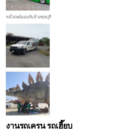
รสไสลด์ออนรับจ้างชลบุรี
งานรถเครน รถเฮี๊ยบ