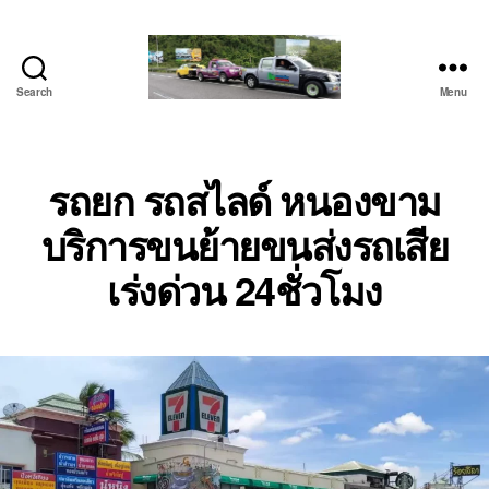
Search
Menu
โต้ง
รถยก
บ่อ
วิน
รถยก รถสไลด์ หนองขาม
ปาก
บริการขนย้ายขนส่งรถเสีย
ร่วม
ศรีราชา
เร่งด่วน 24ชั่วโมง
|
บริการ
รถ
สไลด์
รถ
เฮี๊ยบ
24
ชม.