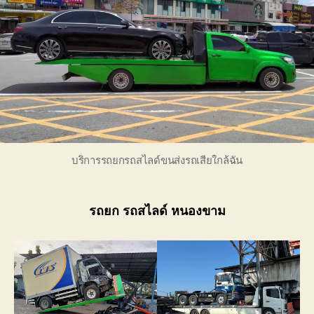
บริการรถยกรถสไลด์ขนส่งรถเสียใกล้ฉัน
รถยก รถสไลด์ หนองขาม