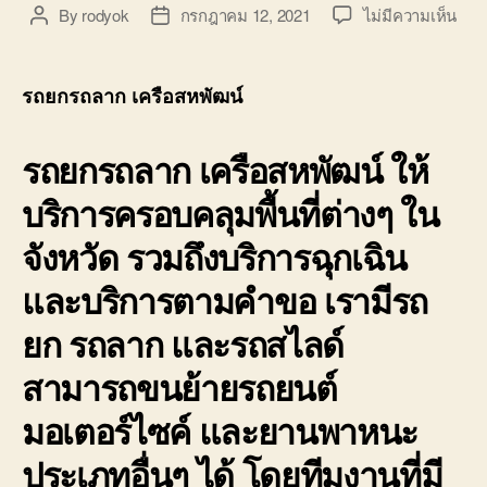
บน
By
rodyok
กรกฎาคม 12, 2021
ไม่มีความเห็น
Post
Post
รถ
author
date
ยก
รถ
รถยกรถลาก เครือสหพัฒน์
ลาก
เครื
รถยกรถลาก เครือสหพัฒน์
ให้
สห
พัฒน
บริการครอบคลุมพื้นที่ต่างๆ ใน
ศรีร
บึง
จังหวัด รวมถึงบริการฉุกเฉิน
หนอ
ขาม
และบริการตามคำขอ เรามีรถ
ปิ่น
ทอง
ยก รถลาก และรถสไลด์
รถ
สไลด
สามารถขนย้ายรถยนต์
รถ
มอเตอร์ไซค์ และยานพาหนะ
เสีย
พัง
ประเภทอื่นๆ ได้ โดยทีมงานที่มี
ชลบุ