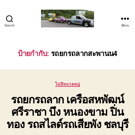
Search
Menu
โต้ง
รถยก
บ่อ
วิน
ป้ายกำกับ:
รถยกรถลากสะพานน4
ปาก
ร่วม
ศรีราชา
|
Categories
บริการ
ไม่มีหมวดหมู่
รถ
รถยกรถลาก เครือสหพัฒน์
สไลด์
รถ
ศรีราชา บึง หนองขาม ปิ่น
เฮี๊ยบ
24
ทอง รถสไลด์รถเสียพัง ชลบุรี
ชม.