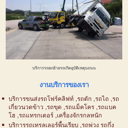
บริการรถยกย้ายรถเกิดอุบัติเหตุนถนน
งานบริการของเรา
บริการขนส่งรถโฟร์คลิฟท์ ,รถตัก ,รถไถ ,รถ
เกี่ยวนวดข้าว ,รถขุด ,รถแม็คโคร ,รถแบค
โฮ ,รถแทรกเตอร์ ,เครื่องจักรกลหนัก
บริการรถเทรลเลอร์พื้นเรียบ ,รถพ่วง รถกึ่ง