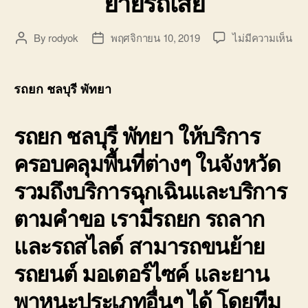
ย้ายรถเสีย
บน
By
rodyok
พฤศจิกายน 10, 2019
ไม่มีความเห็น
Post
Post
รถ
author
date
ชลบุ
พัท
รถยก ชลบุรี พัทยา
ศรี
บ้า
รถยก ชลบุรี พัทยา
ให้บริการ
พนั
มอเ
ครอบคลุมพื้นที่ต่างๆ ในจังหวัด
7
บา
รวมถึงบริการฉุกเฉินและบริการ
แส
ยก
ตามคำขอ เรามีรถยก รถลาก
ย้า
รถ
และรถสไลด์ สามารถขนย้าย
เสีย
รถยนต์ มอเตอร์ไซค์ และยาน
พาหนะประเภทอื่นๆ ได้ โดยทีม