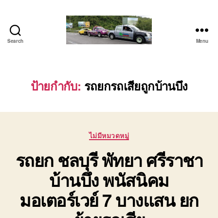
Search
Menu
โต้ง
รถยก
บ่อ
วิน
ป้ายกำกับ:
รถยกรถเสียถูกบ้านบึง
ปาก
ร่วม
ศรีราชา
|
Categories
บริการ
ไม่มีหมวดหมู่
รถ
รถยก ชลบุรี พัทยา ศรีราชา
สไลด์
รถ
บ้านบึง พนัสนิคม
เฮี๊ยบ
24
มอเตอร์เวย์ 7 บางแสน ยก
ชม.