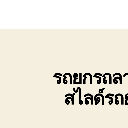
รถยกรถลาก
สไลด์รถย