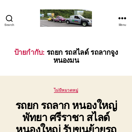
Search
Menu
โต้ง
รถยก
บ่อ
วิน
ป้ายกำกับ:
รถยก รถสไลด์ รถลากจูง
ปาก
หนองมน
ร่วม
ศรีราชา
|
บริการ
รถ
Categories
ไม่มีหมวดหมู่
สไลด์
รถยก รถลาก หนองใหญ่
รถ
เฮี๊ยบ
พัทยา ศรีราชา สไลด์
24
ชม.
หนองใหญ่ รับขนย้ายรถ