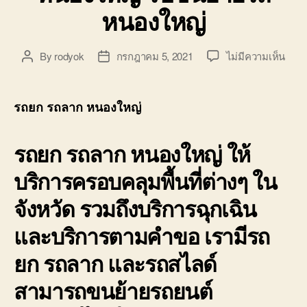
หนองใหญ่
บน
By
rodyok
กรกฎาคม 5, 2021
ไม่มีความเห็น
Post
Post
รถย
author
date
รถ
ลาก
รถยก รถลาก หนองใหญ่
หนอง
พัทย
รถยก รถลาก หนองใหญ่
ให้
ศรีร
สไลด
บริการครอบคลุมพื้นที่ต่างๆ ใน
หนอง
รับ
จังหวัด รวมถึงบริการฉุกเฉิน
ขน
ย้าย
และบริการตามคำขอ เรามีรถ
รถ
หนอง
ยก รถลาก และรถสไลด์
สามารถขนย้ายรถยนต์