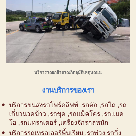
บริการรถยกย้ายรถเกิดอุบัติเหตุนถนน
งานบริการของเรา
บริการขนส่งรถโฟร์คลิฟท์ ,รถตัก ,รถไถ ,รถ
เกี่ยวนวดข้าว ,รถขุด ,รถแม็คโคร ,รถแบค
โฮ ,รถแทรกเตอร์ ,เครื่องจักรกลหนัก
บริการรถเทรลเลอร์พื้นเรียบ ,รถพ่วง รถกึ่ง