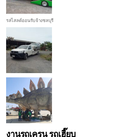
รสไสลด์ออนรับจ้างชลบุรี
งานรถเครน รถเฮี๊ยบ