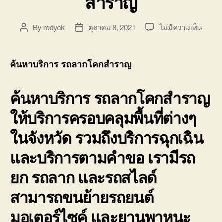
สำราญ
บน
By
rodyok
ตุลาคม 8, 2021
ไม่มีความเห็น
Post
Post
ค้นหา
author
date
บริกา
รถ
ค้นหาบริการ รถลากโคกสำราญ
ลาก
โคก
ค้นหาบริการ รถลากโคกสำราญ
สำรา
รถ
ให้บริการครอบคลุมพื้นที่ต่างๆ
ลาก
รถ
ในจังหวัด รวมถึงบริการฉุกเฉิน
เสีย
โคก
และบริการตามคำขอ เรามีรถ
สำรา
รับจ้าง
ยก รถลาก และรถสไลด์
ย้าย
รถ
สามารถขนย้ายรถยนต์
โคก
มอเตอร์ไซค์ และยานพาหนะ
สำรา