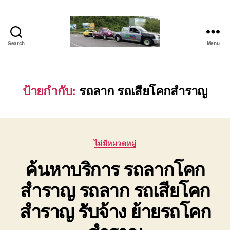
Search
Menu
โต้ง
รถยก
บ่อ
วิน
ป้ายกำกับ:
รถลาก รถเสียโคกสำราญ
ปาก
ร่วม
ศรีราชา
|
Categories
บริการ
ไม่มีหมวดหมู่
รถ
ค้นหาบริการ รถลากโคก
สไลด์
รถ
สำราญ รถลาก รถเสียโคก
เฮี๊ยบ
24
สำราญ รับจ้าง ย้ายรถโคก
ชม.