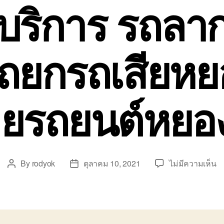
บริการ รถลา
รถยกรถเสียหย
ายรถยนต์หยอง
บ
By
rodyok
ตุลาคม 10, 2021
ไม่มีความเห็น
Post
Post
ค้
author
date
บร
ร
ล
ห