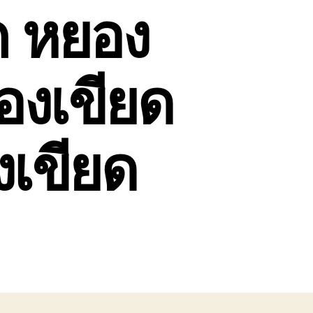
ก หยอง
องเขียด
เขียด
น
นหา
ิการ
ถ
าก
ยอง