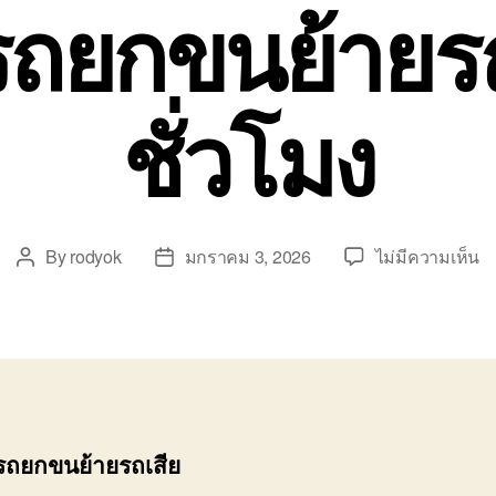
รถยกขนย้ายรถ
ชั่วโมง
บ
By
rodyok
มกราคม 3, 2026
ไม่มีความเห็น
Post
Post
บร
author
date
ร
ย
ข
ย้
ร
เส
รถยกขนย้ายรถเสีย
2
ชั