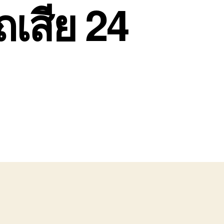
เสีย 24
น
ิการ
ถ
ก
น
าย
ถ
ีย
4
่วโมง