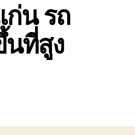
แก่น รถ
นที่สูง
น
ิการ
ถ
ี๊ยบ
อนแก่น
ถ