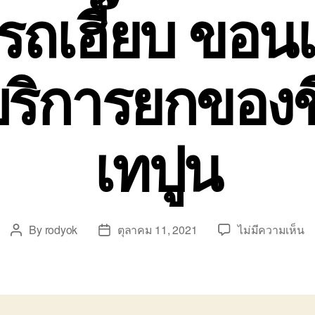
รถเฮี๊ยบ ขอน
ิการยกของขึ้
เทปูน
บ
By
rodyok
ตุลาคม 11, 2021
ไม่มีความเห็น
Post
Post
บร
author
date
ร
เฮ
ข
ร