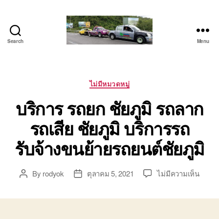
Search
Menu
โต้ง
รถยก
บ่อ
วิน
Categories
ไม่มีหมวดหมู่
ปาก
บริการ รถยก ชัยภูมิ รถลาก
ร่วม
ศรีราชา
รถเสีย ชัยภูมิ บริการรถ
|
บริการ
รับจ้างขนย้ายรถยนต์ชัยภูมิ
รถ
สไลด์
รถ
บน
By
rodyok
ตุลาคม 5, 2021
ไม่มีความเห็น
Post
Post
เฮี๊ยบ
บริกา
author
date
24
รถยก
ชม.
ชัยภูมิ
รถ