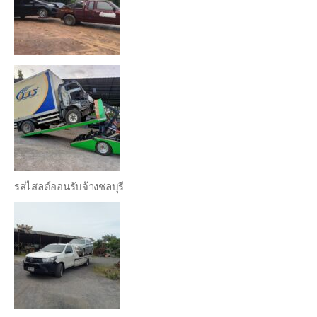
รสไสลด์ออนรับจ้างชลบุรี