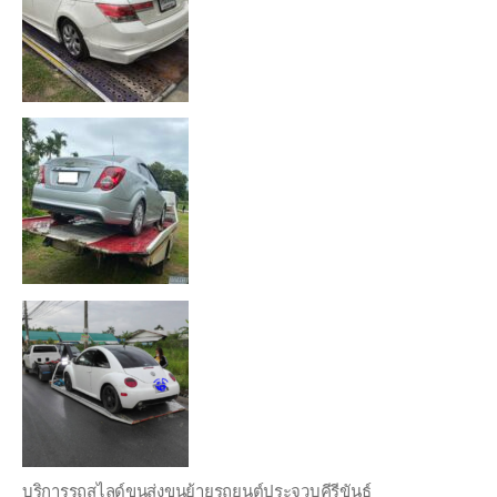
บริการรถสไลด์ขนส่งขนย้ายรถยนต์ประจวบคีรีขันธ์