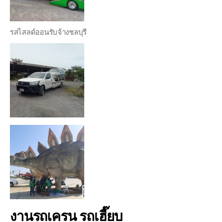
รสไสลด์ออนรับจ้างชลบุรี
งานรถเครน รถเฮี๊ยบ