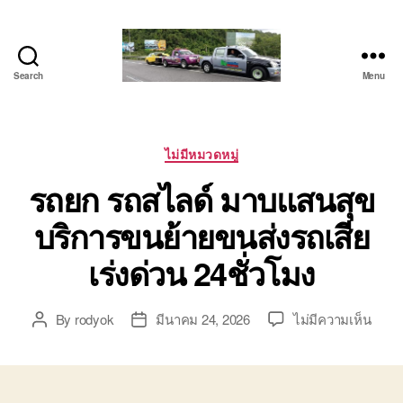
Search
Menu
โต้ง
รถยก
บ่อ
วิน
Categories
ไม่มีหมวดหมู่
ปาก
รถยก รถสไลด์ มาบแสนสุข
ร่วม
ศรีราชา
บริการขนย้ายขนส่งรถเสีย
|
บริการ
เร่งด่วน 24ชั่วโมง
รถ
สไลด์
รถ
บน
By
rodyok
มีนาคม 24, 2026
ไม่มีความเห็น
Post
Post
เฮี๊ยบ
รถยก
author
date
24
รถ
ชม.
สไลด์
มาบ