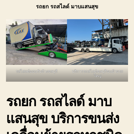
แสนส
รถยก รถสไลด์ มาบแสนสุข
บริกา
ขน
ย้าย
ขนส่ง
รถ
เสีย
เร่ง
ด่วน
24ชั่
รสไสลด์ออนรับจ้างชลบุรี
บริการรถสไลด์ชลบุรีขนย้ายรถ
ใหญ่
รถยก รถสไลด์ มาบ
แสนสุข บริการขนส่ง